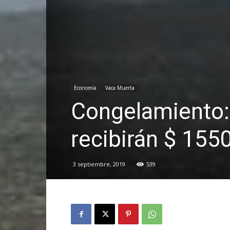
Economía
Vaca Muerta
Congelamiento: 
recibirán $ 155
3 septiembre, 2019
539