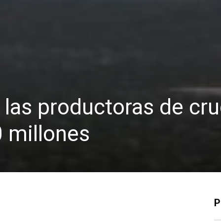
las productoras de cr
0 millones
P