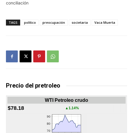
conciliación
TAGS
político
preocupación
societaria
Vaca Muerta
Precio del pretroleo
WTI Petroleo crudo
$78.18
▲1.14%