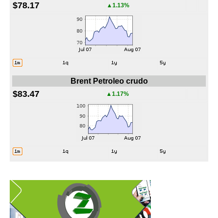
$78.17
▲1.13%
Brent Petroleo crudo
$83.47
▲1.17%