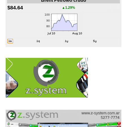
Brent Petroleo crudo
$84.64
▲1.29%