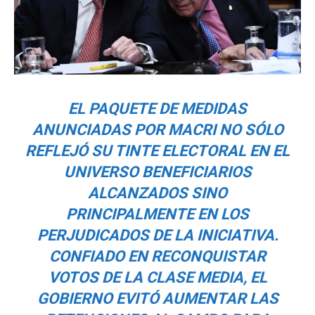
EL PAQUETE DE MEDIDAS
ANUNCIADAS POR MACRI NO SÓLO
REFLEJÓ SU TINTE ELECTORAL EN EL
UNIVERSO BENEFICIARIOS
ALCANZADOS SINO
PRINCIPALMENTE EN LOS
PERJUDICADOS DE LA INICIATIVA.
CONFIADO EN RECONQUISTAR
VOTOS DE LA CLASE MEDIA, EL
GOBIERNO EVITÓ AUMENTAR LAS