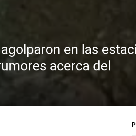
agolparon en las estac
 rumores acerca del
P