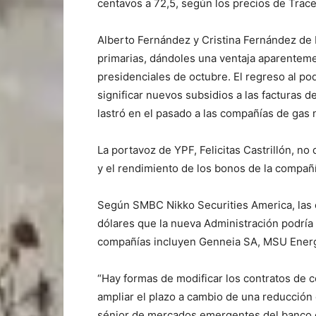
centavos a 72,5, según los precios de Trace
Alberto Fernández y Cristina Fernández de K
primarias, dándoles una ventaja aparenteme
presidenciales de octubre. El regreso al po
significar nuevos subsidios a las facturas d
lastró en el pasado a las compañías de gas 
La portavoz de YPF, Felicitas Castrillón, n
y el rendimiento de los bonos de la compañí
Según SMBC Nikko Securities America, las
dólares que la nueva Administración podría
compañías incluyen Genneia SA, MSU Energy
“Hay formas de modificar los contratos de 
ampliar el plazo a cambio de una reducción 
sénior de mercados emergentes del banco 