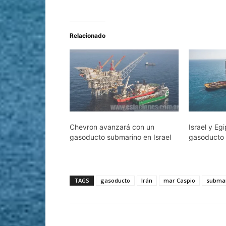
Relacionado
Chevron avanzará con un
Israel y Eg
gasoducto submarino en Israel
gasoducto
TAGS
gasoducto
Irán
mar Caspio
subma