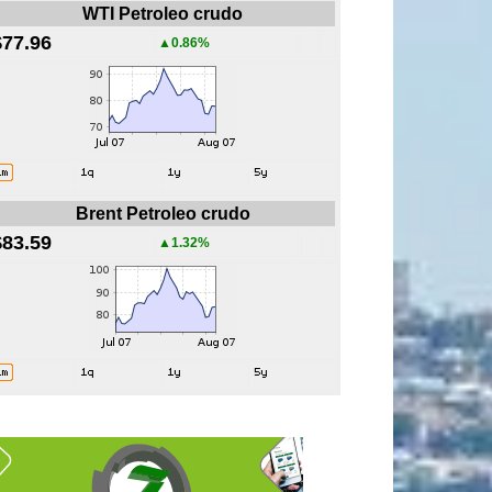
WTI Petroleo crudo
$77.96
▲0.86%
Brent Petroleo crudo
$83.59
▲1.32%