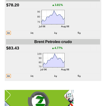
$78.20
▲3.81%
Brent Petroleo crudo
$83.43
▲4.77%