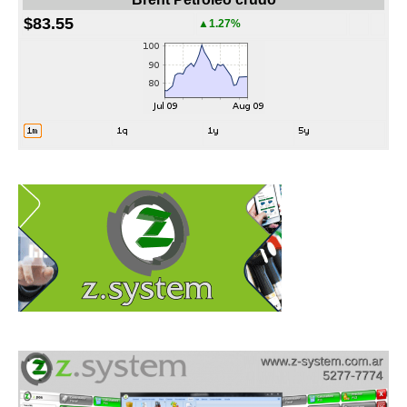
$83.55
▲1.27%