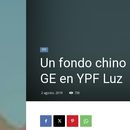
YPF
Un fondo chino 
GE en YPF Luz
2 agosto, 2019
730