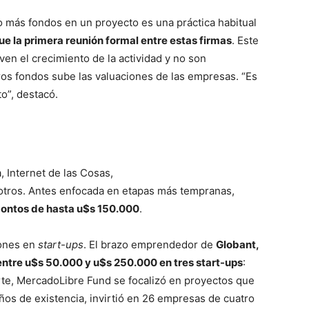
s o más fondos en un proyecto es una práctica habitual
fue la primera reunión formal entre estas firmas
. Este
ven el crecimiento de la actividad y no son
ros fondos sube las valuaciones de las empresas. “Es
o”, destacó.
 Internet de las Cosas,
e otros. Antes enfocada en etapas más tempranas,
 montos de hasta u$s 150.000
.
iones en
start-ups
. El brazo emprendedor de
Globant,
ntre u$s 50.000 y u$s 250.000 en tres start-ups
:
e, MercadoLibre Fund se focalizó en proyectos que
años de existencia, invirtió en 26 empresas de cuatro