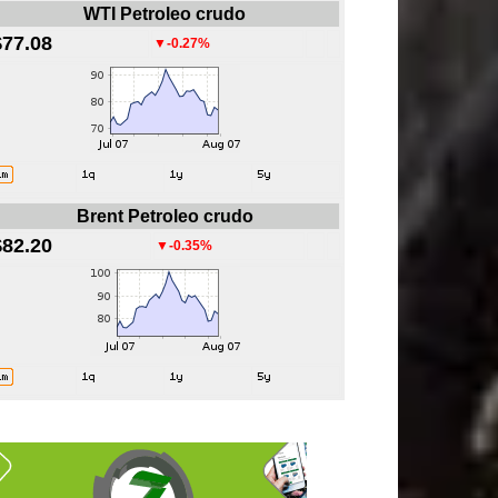
WTI Petroleo crudo
$77.08
▼-0.27%
Brent Petroleo crudo
$82.20
▼-0.35%