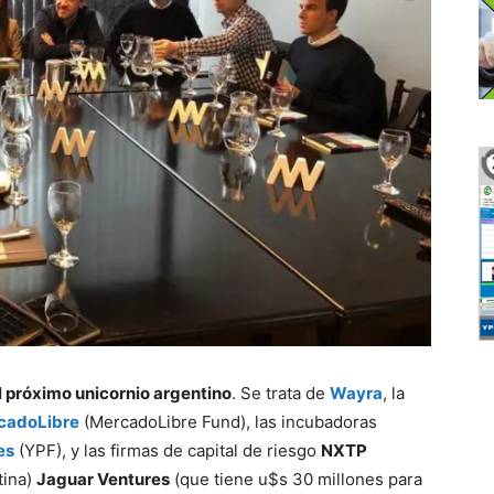
l próximo unicornio argentino
. Se trata de
Wayra
, la
cadoLibre
(MercadoLibre Fund), las incubadoras
es
(YPF), y las firmas de capital de riesgo
NXTP
tina)
Jaguar Ventures
(que tiene u$s 30 millones para