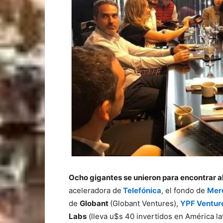
Ocho gigantes se unieron para encontrar a
aceleradora de
Telefónica
, el fondo de
Mer
de
Globant
(Globant Ventures),
YPF Ventur
Labs
(lleva u$s 40 invertidos en América la