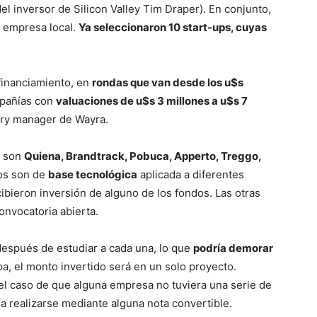
el inversor de Silicon Valley Tim Draper). En conjunto,
a empresa local.
Ya seleccionaron 10 start-ups, cuyas
financiamiento, en
rondas que van desde los u$s
mpañías con
valuaciones de u$s 3 millones a u$s 7
try manager de Wayra.
l son
Quiena, Brandtrack, Pobuca, Apperto, Treggo,
os son de
base tecnológica
aplicada a diferentes
cibieron inversión de alguno de los fondos. Las otras
onvocatoria abierta.
 después de estudiar a cada una, lo que
podría demorar
pa, el monto invertido será en un solo proyecto.
el caso de que alguna empresa no tuviera una serie de
a realizarse mediante alguna nota convertible.