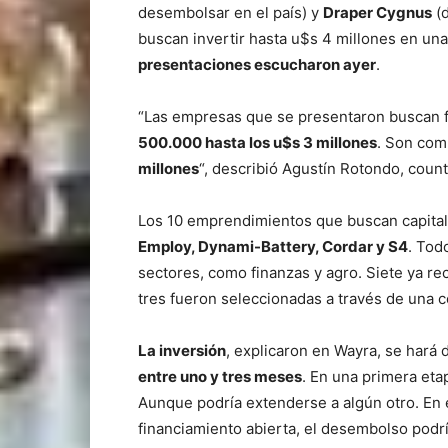
desembolsar en el país) y
Draper Cygnus
(d
buscan invertir hasta u$s 4 millones en un
presentaciones escucharon ayer
.
“Las empresas que se presentaron buscan 
500.000 hasta los u$s 3 millones
. Son co
millones
“, describió Agustín Rotondo, coun
Los 10 emprendimientos que buscan capita
Employ, Dynami-Battery, Cordar y S4
. Tod
sectores, como finanzas y agro. Siete ya re
tres fueron seleccionadas a través de una c
La inversión
, explicaron en Wayra, se hará
entre uno y tres meses
. En una primera eta
Aunque podría extenderse a algún otro. En 
financiamiento abierta, el desembolso podrí