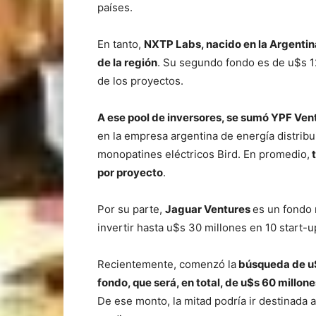
países.
En tanto,
NXTP Labs, nacido en la Argentina
de la región
. Su segundo fondo es de u$s 12
de los proyectos.
A ese pool de inversores, se sumó YPF Ven
en la empresa argentina de energía distribu
monopatines eléctricos Bird. En promedio,
t
por proyecto
.
Por su parte,
Jaguar Ventures
es un fondo 
invertir hasta u$s 30 millones en 10 start-u
Recientemente, comenzó la
búsqueda de u$
fondo, que será, en total, de u$s 60 millone
De ese monto, la mitad podría ir destinada 