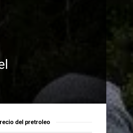
el
recio del pretroleo