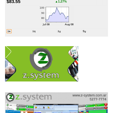
$83.55
▲1.27%