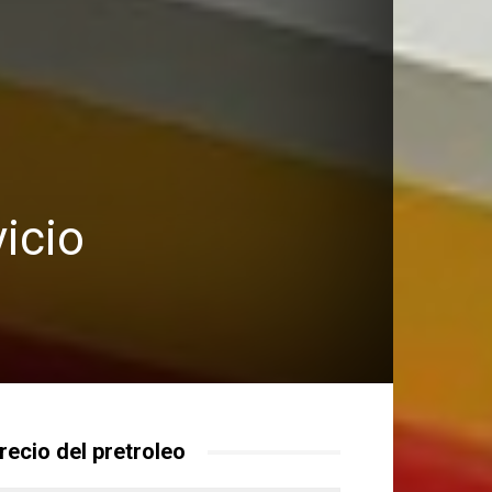
icio
recio del pretroleo