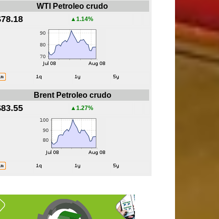
WTI Petroleo crudo
$78.18
▲1.14%
Brent Petroleo crudo
$83.55
▲1.27%