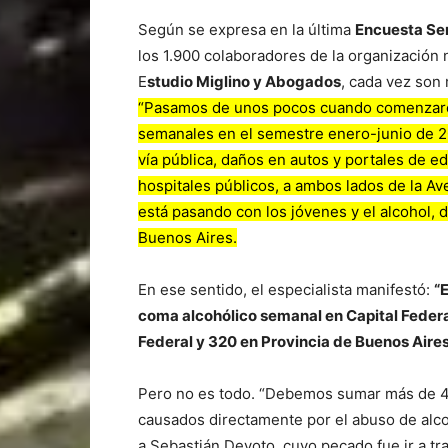
Según se expresa en la última
Encuesta Sem
los 1.900 colaboradores de la organizació
E
studio Miglino y Abogados
, cada vez son
“Pasamos de unos pocos cuando comenzaron
semanales en el semestre enero-junio de 20
vía pública, daños en autos y portales de e
hospitales públicos, a ambos lados de la Av
está pasando con los jóvenes y el alcohol,
Buenos Aires.
En ese sentido, el especialista manifestó:
“
coma alcohólico semanal en Capital Federal
Federal y 320 en Provincia de Buenos Aire
Pero no es todo. “Debemos sumar más de 4
causados directamente por el abuso de alcoh
a Sebastián Devoto, cuyo pecado fue ir a tr