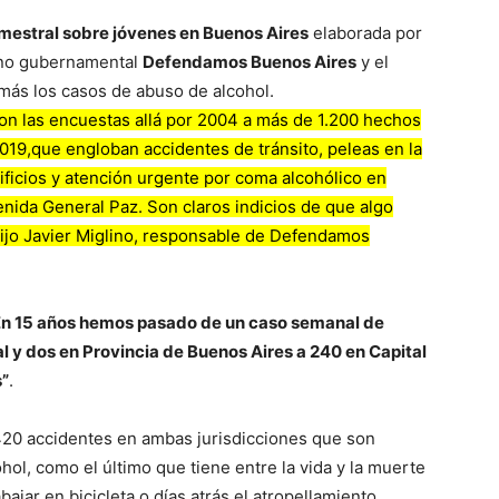
estral sobre jóvenes en Buenos Aires
elaborada por
n no gubernamental
Defendamos Buenos Aires
y el
 más los casos de abuso de alcohol.
 las encuestas allá por 2004 a más de 1.200 hechos
19,que engloban accidentes de tránsito, peleas en la
dificios y atención urgente por coma alcohólico en
enida General Paz. Son claros indicios de que algo
 dijo Javier Miglino, responsable de Defendamos
En 15 años hemos pasado de un caso semanal de
 y dos en Provincia de Buenos Aires a 240 en Capital
s”
.
20 accidentes en ambas jurisdicciones que son
ol, como el último que tiene entre la vida y la muerte
abajar en bicicleta o días atrás el atropellamiento