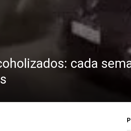
coholizados: cada sem
s
P