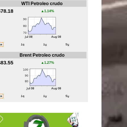
WTI Petroleo crudo
$78.18
▲1.14%
Brent Petroleo crudo
$83.55
▲1.27%