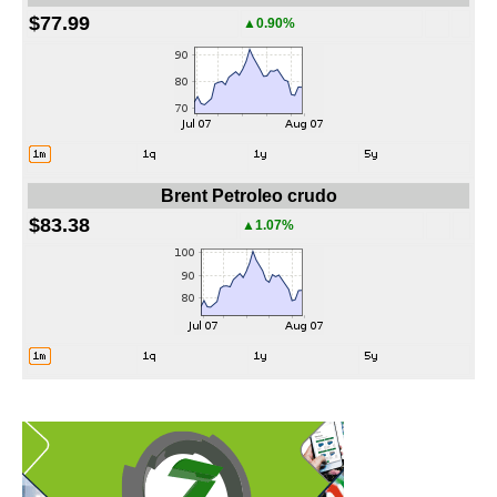
$77.99
▲0.90%
Brent Petroleo crudo
$83.38
▲1.07%