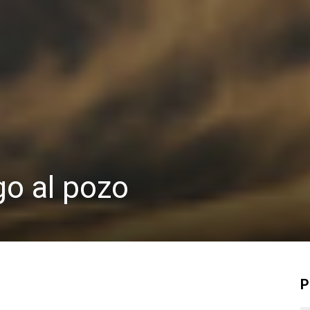
go al pozo
P