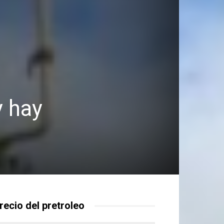
y hay
recio del pretroleo