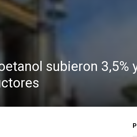
ioetanol subieron 3,5% 
uctores
P