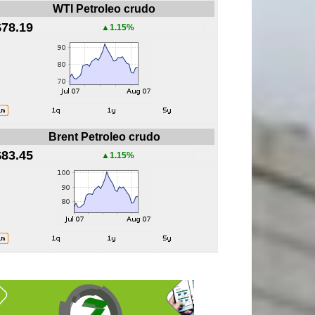
WTI Petroleo crudo
$78.19
▲1.15%
Brent Petroleo crudo
$83.45
▲1.15%